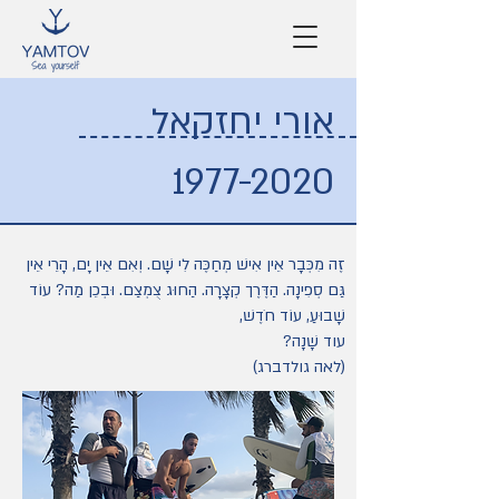
אורי יחזקאל
1977-2020
זֶה מִכְּבָר אֵין אִישׁ מְחַכֶּה לִי שָׁם. וְאִם אֵין יָם, הָרֵי אֵין
גַּם סְפִינָה. הַדֶּרֶך קְצָרָה. הַחוּג צֻמְצַם. וּבְכֵן מַה? עוֹד
שָׁבוּעַ, עוֹד חֹדֶשׁ,
עוד שָׁנָה?
(לאה גולדברג)